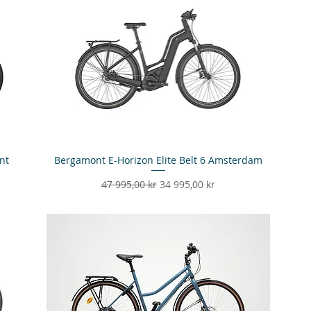
nt
Bergamont E-Horizon Elite Belt 6 Amsterdam
Snabbvisning
Ordinarie pris
Reapris
47 995,00 kr
34 995,00 kr