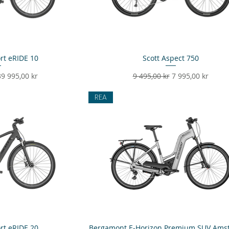
rt eRIDE 10
sning
Scott Aspect 750
Snabbvisning
s
eapris
Ordinarie pris
Reapris
39 995,00 kr
9 495,00 kr
7 995,00 kr
REA
rt eRIDE 20
sning
Bergamont E-Horizon Premium SUV Ams
Snabbvisning