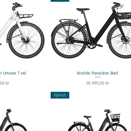
n Unisex 7 vxl
sning
Nishiki Poseidon Belt
Snabbvisning
Pris
00 kr
26 995,00 kr
Nyhet