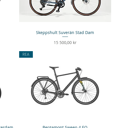
Skeppshult Suverän Stad Dam
Snabbvisning
Pris
15 500,00 kr
REA
terdam
Bergamont Sweep 4 EQ
Snabbvisning