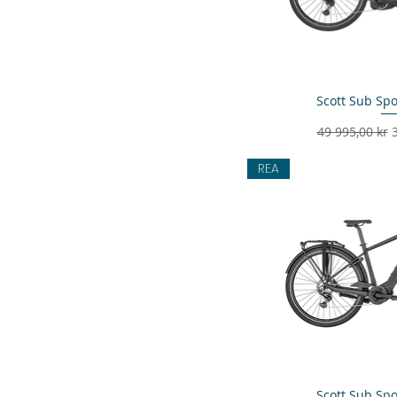
Scott Sub Spo
Snabbvi
Ordinarie pri
R
49 995,00 kr
REA
Scott Sub Spo
Snabbvi