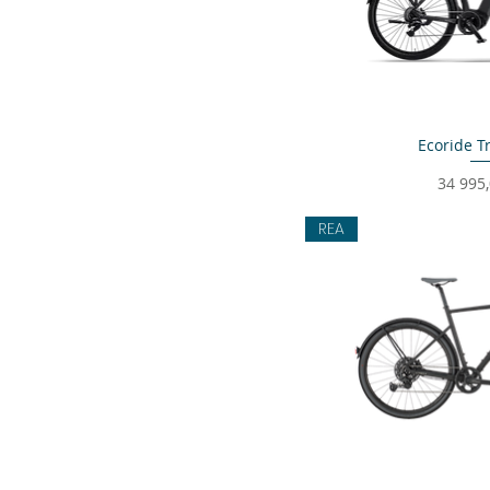
Ecoride T
Snabbvi
Pris
34 995,
REA