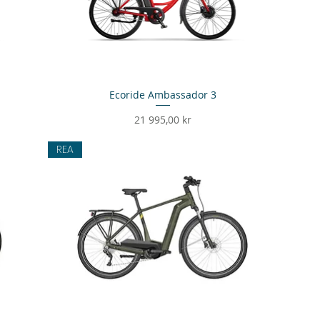
Ecoride Ambassador 3
Snabbvisning
Pris
21 995,00 kr
REA