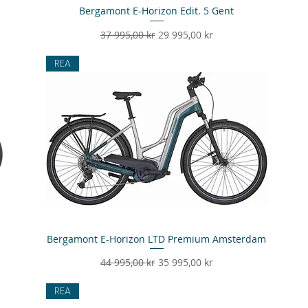
Bergamont E-Horizon Edit. 5 Gent
Snabbvisning
Ordinarie pris
Reapris
37 995,00 kr
29 995,00 kr
REA
Bergamont E-Horizon LTD Premium Amsterdam
Snabbvisning
Ordinarie pris
Reapris
44 995,00 kr
35 995,00 kr
REA