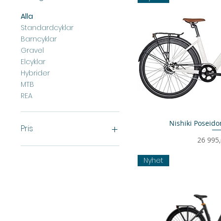
Alla
Standardcyklar
Barncyklar
Gravel
Elcyklar
Hybrider
MTB
REA
Nishiki Poseido
Snabbvi
Pris
Pris
26 995,
3 995 kr
39 995 kr
Nyhet