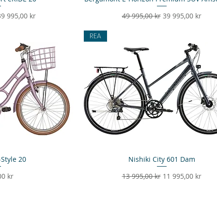
s
eapris
Ordinarie pris
Reapris
39 995,00 kr
49 995,00 kr
39 995,00 kr
REA
Style 20
sning
Nishiki City 601 Dam
Snabbvisning
Ordinarie pris
Reapris
00 kr
13 995,00 kr
11 995,00 kr