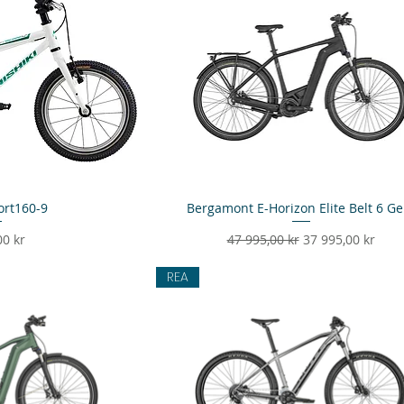
ort160-9
sning
Bergamont E-Horizon Elite Belt 6 Ge
Snabbvisning
Ordinarie pris
Reapris
00 kr
47 995,00 kr
37 995,00 kr
REA