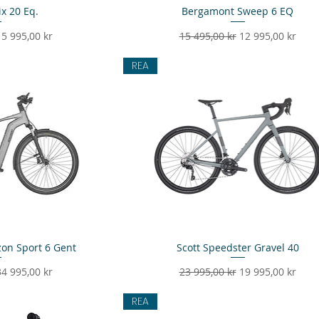
ix 20 Eq.
sning
Bergamont Sweep 6 EQ
Snabbvisning
s
eapris
Ordinarie pris
Reapris
15 995,00 kr
15 495,00 kr
12 995,00 kr
REA
on Sport 6 Gent
sning
Scott Speedster Gravel 40
Snabbvisning
s
eapris
Ordinarie pris
Reapris
34 995,00 kr
23 995,00 kr
19 995,00 kr
REA