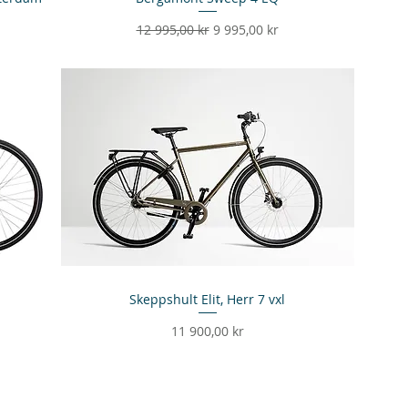
Ordinarie pris
Reapris
12 995,00 kr
9 995,00 kr
Skeppshult Elit, Herr 7 vxl
Snabbvisning
Pris
11 900,00 kr