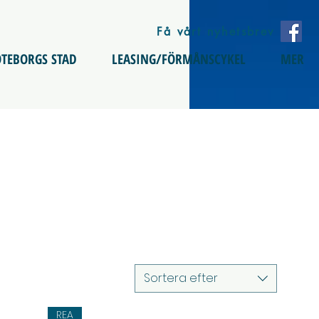
Få vårt nyhetsbrev
TEBORGS STAD
LEASING/FÖRMÅNSCYKEL
MER
Sortera efter
REA