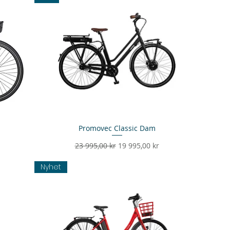
Promovec Classic Dam
Snabbvisning
Ordinarie pris
Reapris
23 995,00 kr
19 995,00 kr
Nyhet