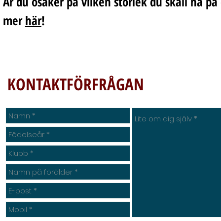
Är du osäker på vilken storlek du skall ha på 
mer
här
!
KONTAKTFÖRFRÅGAN