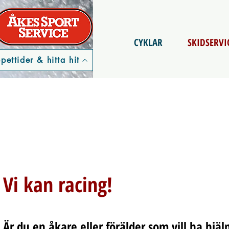
CYKLAR
SKIDSERVI
pettider & hitta hit
Vi kan racing!
Är du en åkare eller förälder som vill ha hjä