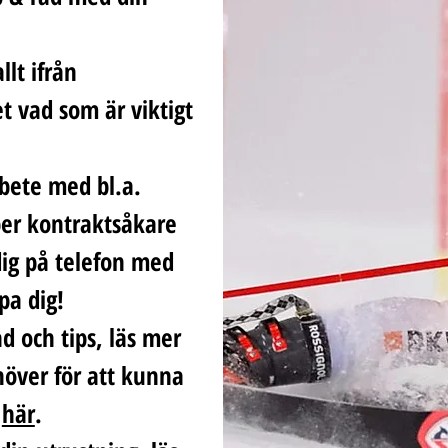
llt ifrån
t vad som är viktigt
rbete med bl.a.
per kontraktsåkare
dig på telefon med
pa dig!
 och tips, läs mer
höver för att kunna
s
här
.