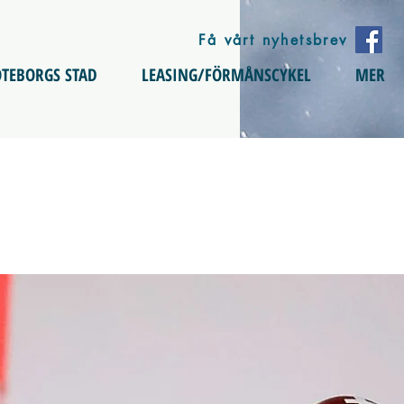
Få vårt nyhetsbrev
TEBORGS STAD
LEASING/FÖRMÅNSCYKEL
MER