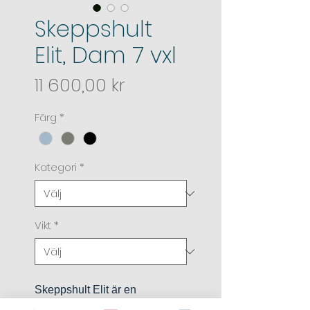
Skeppshult
Elit, Dam 7 vxl
Pris
11 600,00 kr
Färg
*
Kategori
*
Vikt
*
Skeppshult Elit är en
svensktillverkad cykel av