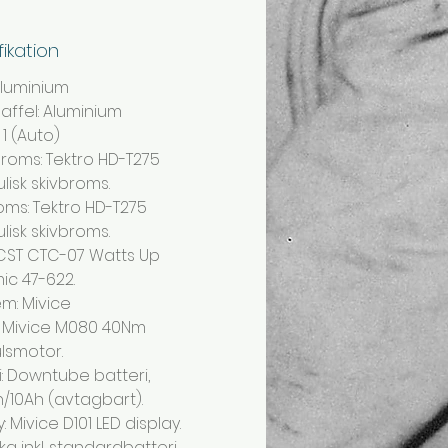
fikation
Aluminium
ffel:
Aluminium
 1 (Auto)
roms: Tektro HD-T275
lisk skivbroms.
ms: Tektro HD-T275
lisk skivbroms.
 CST CTC-07 Watts Up
c 47-622.
em: Mivice
: Mivice M080 40Nm
lsmotor.
i: Downtube batteri,
/10Ah (avtagbart).
: Mivice D101 LED display.
3kg inkl. standardbatteri.