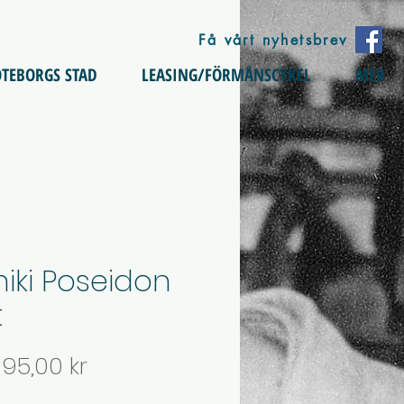
Få vårt nyhetsbrev
TEBORGS STAD
LEASING/FÖRMÅNSCYKEL
MER
hiki Poseidon
t
Pris
95,00 kr