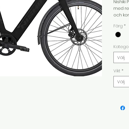
Nishiki 
med rem
och kom
Färg
*
Kategor
Välj
Vikt
*
Välj