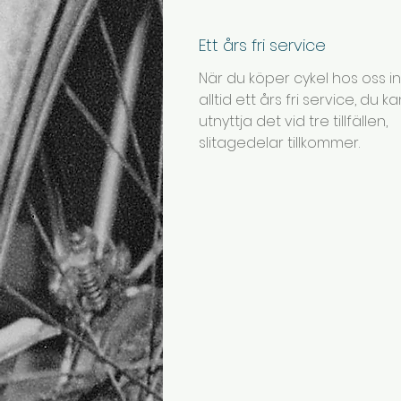
Ett års fri service
När du köper cykel hos oss i
alltid ett års fri service, du k
utnyttja det vid tre tillfällen,
slitagedelar tillkommer.