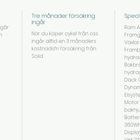
Tre månader försäkring
Speci
ingår
ngår
Ram: 
När du köper cykel från oss
an
Framga
ingår alltid en 3 månaders
Växlar:
kostnadsfri försäkring från
Framb
Solid.
hydrau
Bakbro
hydrau
Däck:
Dynami
Elsyst
Motor
bakhju
Batter
360Wh
Display
Vikt: 2