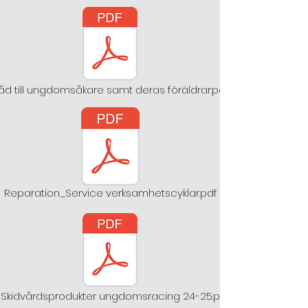
åd till ungdomsåkare samt deras föräldrar.pdf
Reparation_Service verksamhetscyklar.pdf
Skidvårdsprodukter ungdomsracing 24-25.p