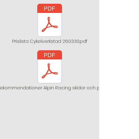
Prislista Cykelverkstad 260330.pdf
rekommendationer Alpin Racing skidor och pjäxor.pdf