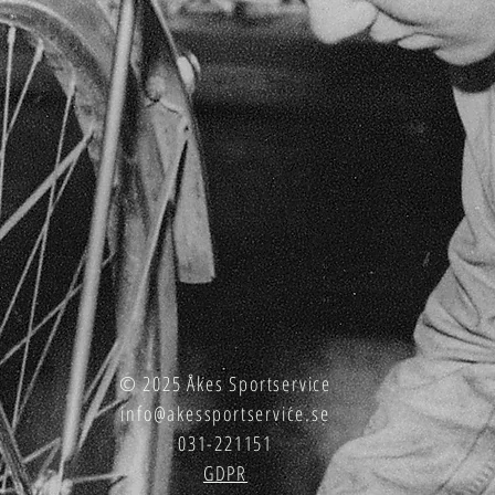
© 2025 Åkes Sportservice
info@akessportservice.se
031-221151
GDPR