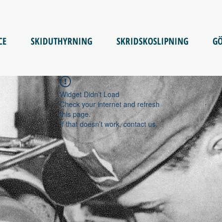
CE
SKIDUTHYRNING
SKRIDSKOSLIPNING
GÖ
Widget Didn’t Load
Check your internet and refresh
this page.
If that doesn’t work, contact us.