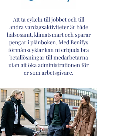
Att ta cykeln till jobbet och till
andra vardagsaktiviteter är både
hälsosamt, klimatsmart och sparar
pengar i plånboken. Med Benifys
förmånscyklar kan ni erbjuda bra
betallösningar till medarbetarna
utan att öka administrationen för
er som arbetsgivare.